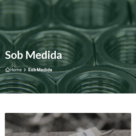
Home
Sobre nós
Sob Medida
Produtos
Home
Sob Medida
Sob Medida
Materiais e Acabamentos
Mão de Obra
Contato