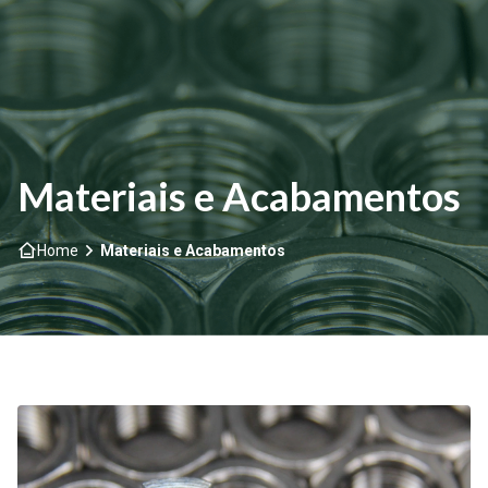
Home
Sobre nós
Materiais e Acabamentos
Produtos
Home
Materiais e Acabamentos
Sob Medida
Materiais e Acabamentos
Mão de Obra
Contato